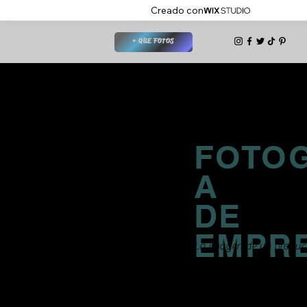
Creado con
+ QUE FOTOS
FOTOG
A
DE
EMPR
La imagen de un product
una empresa o de un servi
es todo.
Nosotros siempre trabaj