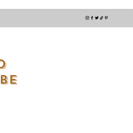
O
ABE